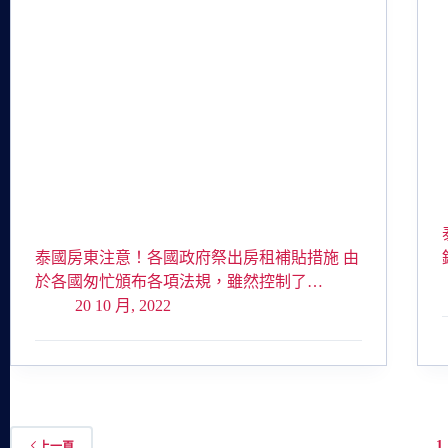
泰國房東注意！各國政府祭出房租補貼措施 由
於各國匆忙頒布各項法規，雖然控制了…
20 10 月, 2022
1
上一頁