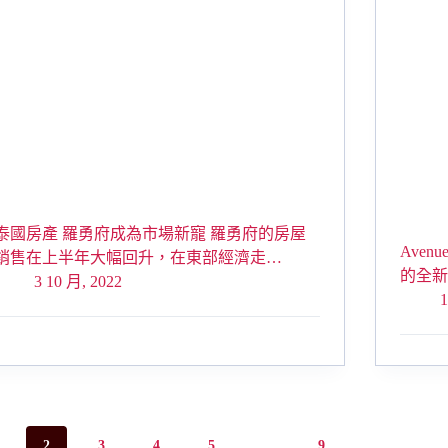
泰國房產 羅勇府成為市場新寵 羅勇府的房屋
Aven
銷售在上半年大幅回升，在東部經濟走…
的全新
3 10 月, 2022
1
2
3
4
5
...
9