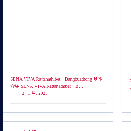
SENA VIVA Rattanathibet – Bangbuathong 基本
介紹 SENA VIVA Rattanathibet – B…
24 1 月, 2023