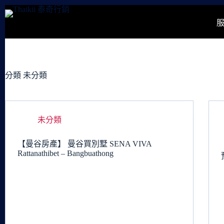
跳
至
主
要
內
容
分類
未分類
未分類
【曼谷房產】 曼谷買別墅 SENA VIVA
Rattanathibet – Bangbuathong