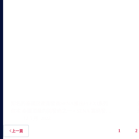
知名的泰國房產開發商SENA推出FLEXI系列
住宅 泰國頂級的開發商之一，SENA 塞納發…
12 5 月, 2022
1
2
上一頁