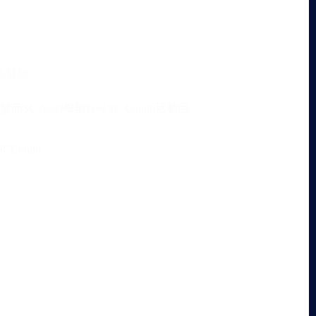
未分類
商SC Asset舉辦Feel SC Condo活動回