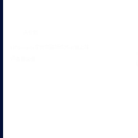
未分類
DDproperty表示泰國房價將小幅上漲