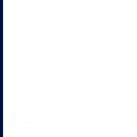
泰國利率 使開發商提出各種購房選擇 Sena
Development 董事總經理表示：「由於通…
3 7 月, 2022