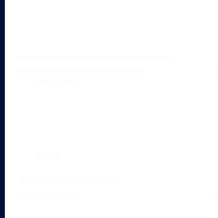
泰國的住宅市場仍面臨若干挑戰 泰國房價無法
在短期內全面復甦，研究表明，疫情、…
3 6 月, 2022
未分類
【曼谷建案】FLEXI by SENA