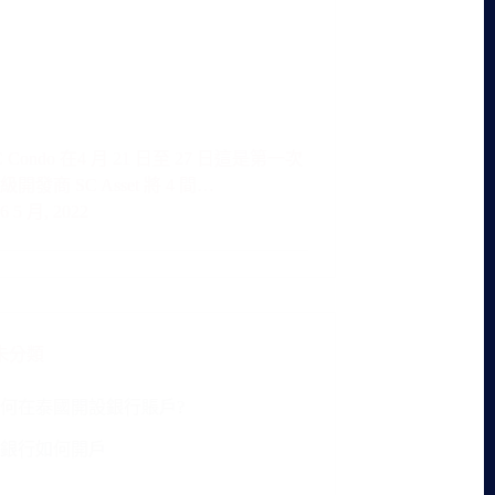
SC Condo 在4 月 21 日至 27 日這是第一次
開發商 SC Asset 將 4 間…
6 5 月, 2022
未分類
3如何在泰國開設銀行賬戶?