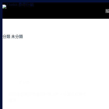
跳
至
主
要
內
容
分類
未分類
未分類
通膨使泰國房地產的利率上升，小套房成搶手
選擇