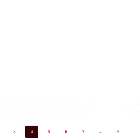
外國投資人到泰國買房最常見的問題之一，就
202
是外國人在購買房地產時是否需要泰國…
許多
9 5 月, 2022
2
3
4
5
6
7
...
9