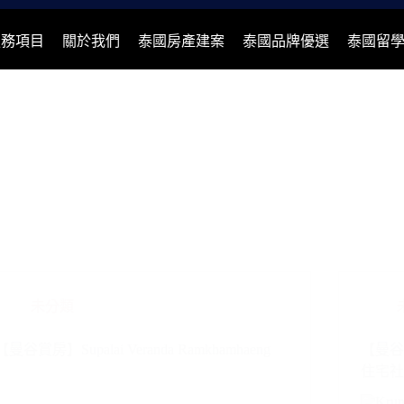
服務項目
關於我們
泰國房產建案
泰國品牌優選
泰國留
未分類
【曼谷賞房】Supalai Veranda Ramkhamhaeng
【曼谷
住宅社區 K