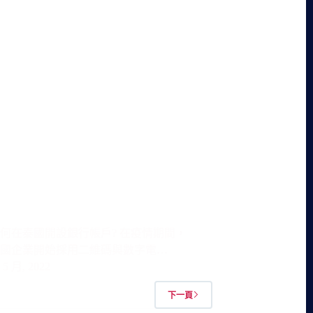
2如何在泰國開設銀行帳戶? 在疫情期間，
泰國企業開始採用二維碼與數字電…
 5 月, 2022
下一頁