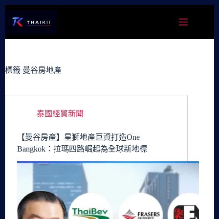
跳
至
主
要
內
容
標籤
曼谷房地產
泰國經貿新聞
【曼谷房產】星獅地產巨資打造One
Bangkok：拉瑪四路崛起為全球新地標