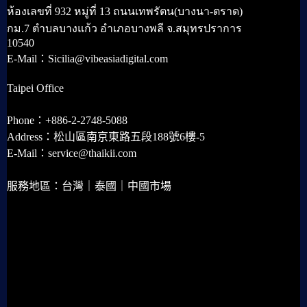
ห้องเลขที่ 932 หมู่ที่ 13 ถนนเทพรัตน(บางนา-ตราด)
กม.7 ตำบลบางแก้ว อำเภอบางพลี จ.สมุทรปราการ
10540
E-Mail：Sicilia@vibeasiadigital.com
Taipei Office
Phone：+886-2-2748-5088
Address：松山區南京東路五段188號6樓-5
E-Mail：service@thaikii.com
服務地區：台灣｜泰國｜中國市場