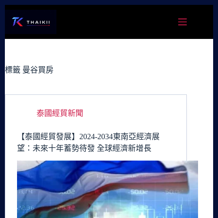
跳
至
主
要
內
容
標籤
曼谷買房
泰國經貿新聞
【泰國經貿發展】2024-2034東南亞經濟展
望：未來十年蓄勢待發 全球經濟新增長