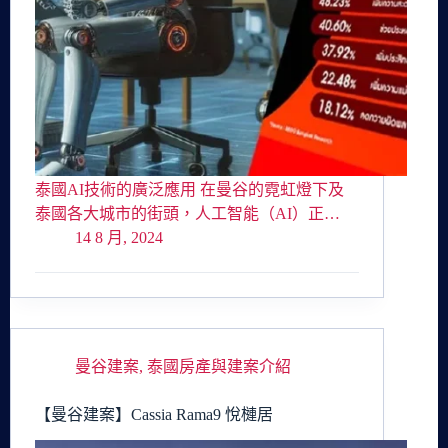
泰國AI技術的廣泛應用 在曼谷的霓虹燈下及
泰國各大城市的街頭，人工智能（AI）正…
14 8 月, 2024
曼谷建案
,
泰國房產與建案介紹
【曼谷建案】Cassia Rama9 悅槤居