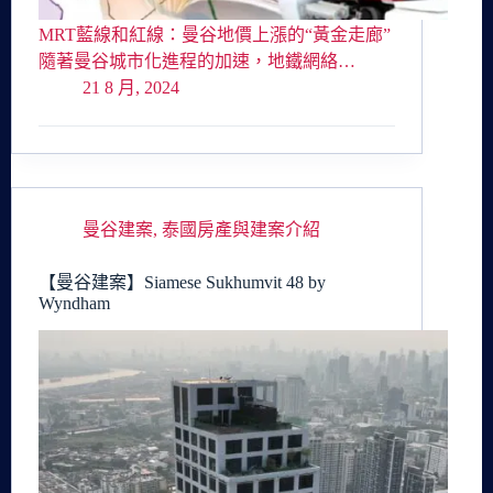
MRT藍線和紅線：曼谷地價上漲的“黃金走廊”
隨著曼谷城市化進程的加速，地鐵網絡…
21 8 月, 2024
曼谷建案
,
泰國房產與建案介紹
【曼谷建案】Siamese Sukhumvit 48 by
Wyndham