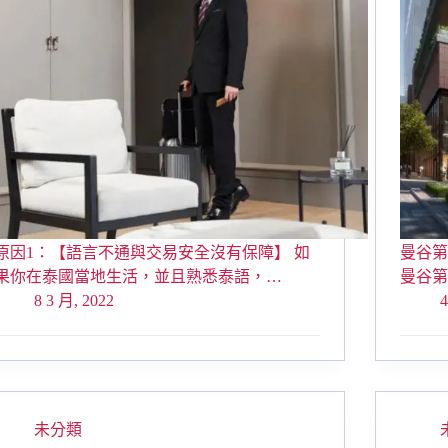
原因1：【語言不通與交易安全沒有保障】 如
曼谷第一
果你在泰國當地生活，並且熟悉泰語，…
曼谷第
8 3 月, 2022
4
未分類