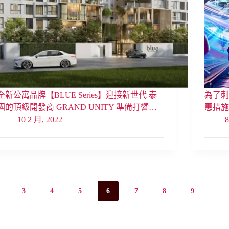
全新公寓品牌【BLUE Series】迎接新世代 泰
為了刺
國的頂級開發商 GRAND UNITY 準備打響…
惠措
10 2 月, 2022
8
3
4
5
6
7
8
9