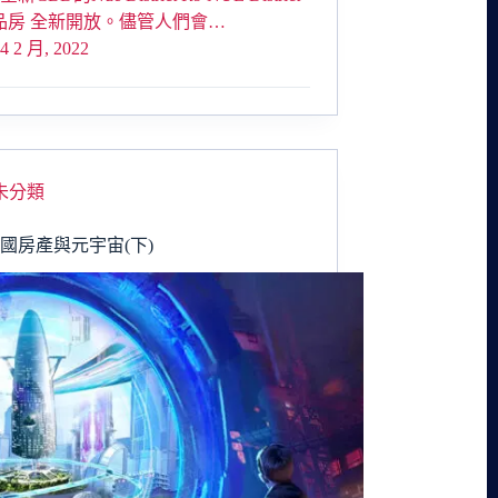
樣品房 全新開放。儘管人們會…
4 2 月, 2022
未分類
2泰國房產與元宇宙(下)