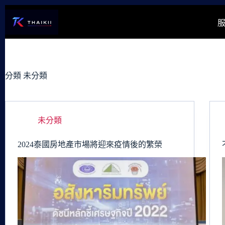
跳
至
主
要
內
容
分類
未分類
未分類
2024泰國房地產市場將迎來疫情後的繁榮