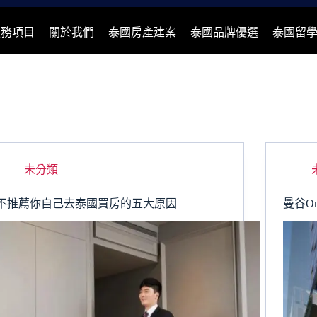
服務項目
關於我們
泰國房產建案
泰國品牌優選
泰國留
未分類
不推薦你自己去泰國買房的五大原因
曼谷On