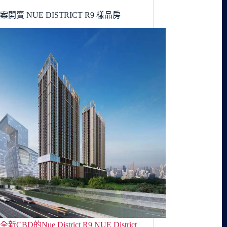
開賣 NUE DISTRICT R9 樣品房
CBD的Nue District R9 NUE District